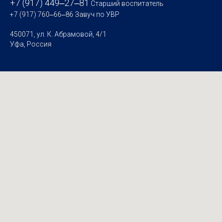
+7 (917) 449‒27‒81
Старший воспитатель
+7 (917) 760‒66‒86
Завуч по УВР
450071, ул. К. Абрамовой, 4/1
Уфа, Россия