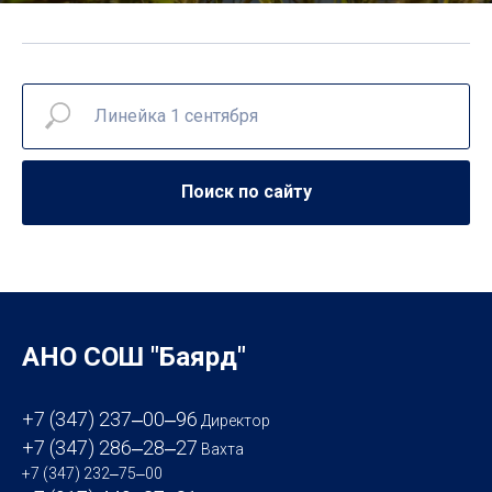
Поиск по сайту
АНО СОШ "Баярд"
+7 (347) 237‒00‒96
Директор
+7 (347) 286‒28‒27
Вахта
+7 (347) 232‒75‒00