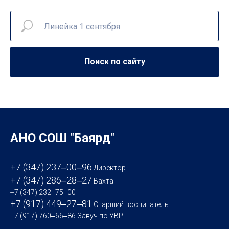
Поиск по сайту
АНО СОШ "Баярд"
+7 (347) 237‒00‒96
Директор
+7 (347) 286‒28‒27
Вахта
+7 (347) 232‒75‒00
+7 (917) 449‒27‒81
Старший воспитатель
+7 (917) 760‒66‒86
Завуч по УВР