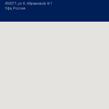
450071, ул. К. Абрамовой, 4/1
Уфа, Россия