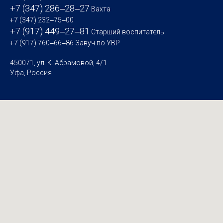
+7 (347) 286‒28‒27
Вахта
+7 (347) 232‒75‒00
+7 (917) 449‒27‒81
Старший воспитатель
+7 (917) 760‒66‒86
Завуч по УВР
450071, ул. К. Абрамовой, 4/1
Уфа, Россия