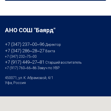
АНО СОШ "Баярд"
+7 (347) 237‒00‒96
Директор
+7 (347) 286‒28‒27
Вахта
+7 (347) 232‒75‒00
+7 (917) 449‒27‒81
Старший воспитатель
+7 (917) 760‒66‒86
Завуч по УВР
450071, ул. К. Абрамовой, 4/1
Уфа, Россия